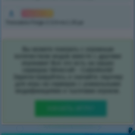
Версия 1.20
Trenzalore-Forge-2.3.0+mc1.20.jar
Вы можете поиграть с огромным
количеством модов вместе с другими
игроками! Все это есть на наших
серверах Minecraft - CubixWorld!
Зарегистрируйтесь и скачайте лаунчер
для игры на серверах с уникальными
модификациями и тысячами игроков.
НАЧАТЬ ИГРУ!