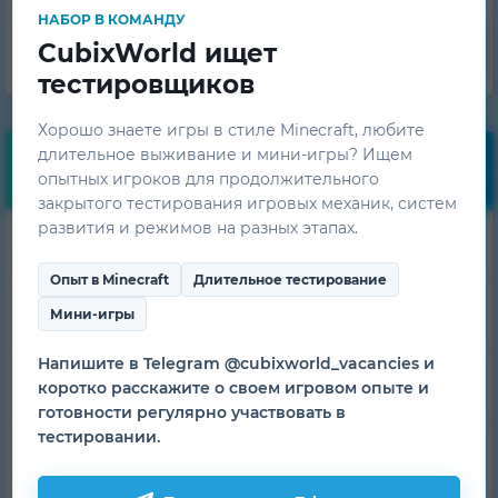
НАБОР В КОМАНДУ
CubixWorld ищет
Забыл пароль
тестировщиков
Хорошо знаете игры в стиле Minecraft, любите
длительное выживание и мини-игры? Ищем
Навигация
опытных игроков для продолжительного
закрытого тестирования игровых механик, систем
развития и режимов на разных этапах.
Скачать лаунчер
Опыт в Minecraft
Длительное тестирование
Моды
Мини-игры
Напишите в Telegram @cubixworld_vacancies и
Скины
коротко расскажите о своем игровом опыте и
готовности регулярно участвовать в
тестировании.
Плащи