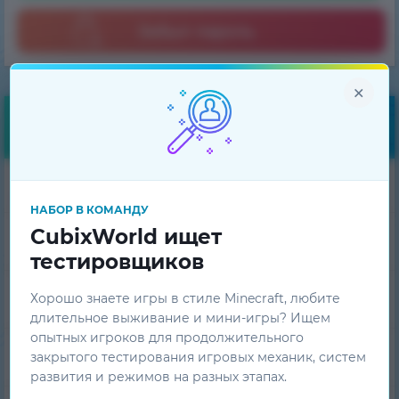
Забыл пароль
×
Навигация
Скачать лаунчер
НАБОР В КОМАНДУ
CubixWorld ищет
Моды
тестировщиков
Хорошо знаете игры в стиле Minecraft, любите
Скины
длительное выживание и мини-игры? Ищем
опытных игроков для продолжительного
закрытого тестирования игровых механик, систем
Плащи
развития и режимов на разных этапах.