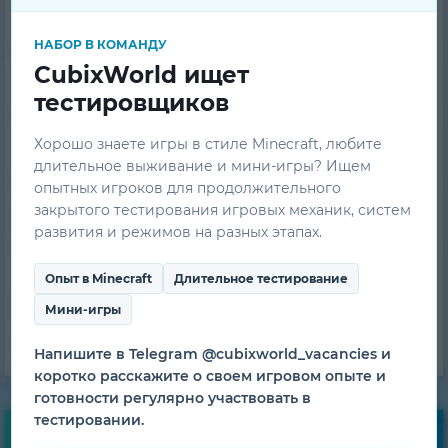
Плащи
НАБОР В КОМАНДУ
CubixWorld ищет
Рейтинг игроков
тестировщиков
Хорошо знаете игры в стиле Minecraft, любите
Банлист
длительное выживание и мини-игры? Ищем
опытных игроков для продолжительного
закрытого тестирования игровых механик, систем
Вопрос-Ответ
развития и режимов на разных этапах.
Техническая поддержка
Опыт в Minecraft
Длительное тестирование
Мини-игры
Команда проекта
Напишите в Telegram @cubixworld_vacancies и
коротко расскажите о своем игровом опыте и
готовности регулярно участвовать в
тестировании.