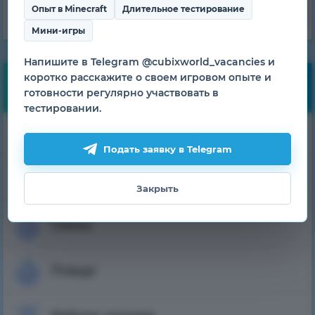
Опыт в Minecraft
Длительное тестирование
Забыл пароль
Мини-игры
Напишите в Telegram @cubixworld_vacancies и
коротко расскажите о своем игровом опыте и
Навигация
готовности регулярно участвовать в
тестировании.
Скачать лаунчер
Подать заявку в Telegram
Моды
Закрыть
Скины
Плащи