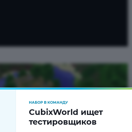
НАБОР В КОМАНДУ
CubixWorld ищет
тестировщиков
→