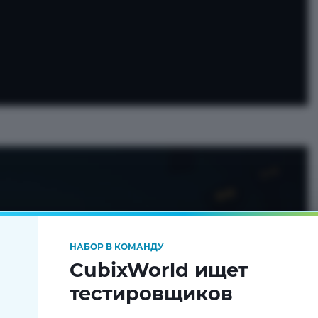
НАБОР В КОМАНДУ
CubixWorld ищет
тестировщиков
→