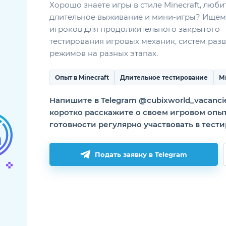
Хорошо знаете игры в стиле Minecraft, люби
длительное выживание и мини-игры? Ищем
игроков для продолжительного закрытого
тестирования игровых механик, систем разв
режимов на разных этапах.
Опыт в Minecraft
Длительное тестирование
М
Напишите в Telegram @cubixworld_vacanci
коротко расскажите о своем игровом опы
ck
готовности регулярно участвовать в тест
Подать заявку в Telegram
craft\mods