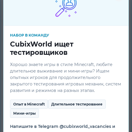
Моды
Скины
НАБОР В КОМАНДУ
CubixWorld ищет
Плащи
тестировщиков
Хорошо знаете игры в стиле Minecraft, любите
Рейтинг игроков
длительное выживание и мини-игры? Ищем
опытных игроков для продолжительного
закрытого тестирования игровых механик, систем
Банлист
развития и режимов на разных этапах.
Опыт в Minecraft
Длительное тестирование
Вопрос-Ответ
Мини-игры
Напишите в Telegram @cubixworld_vacancies и
Техническая поддержка