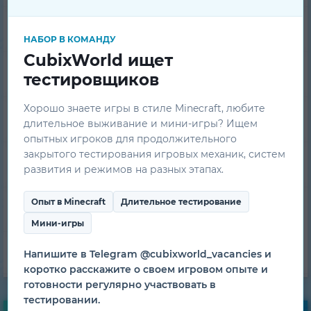
Плащи
НАБОР В КОМАНДУ
CubixWorld ищет
Рейтинг игроков
тестировщиков
Хорошо знаете игры в стиле Minecraft, любите
Банлист
длительное выживание и мини-игры? Ищем
опытных игроков для продолжительного
закрытого тестирования игровых механик, систем
Вопрос-Ответ
развития и режимов на разных этапах.
Опыт в Minecraft
Длительное тестирование
Техническая поддержка
Мини-игры
Команда проекта
Напишите в Telegram @cubixworld_vacancies и
коротко расскажите о своем игровом опыте и
готовности регулярно участвовать в
тестировании.