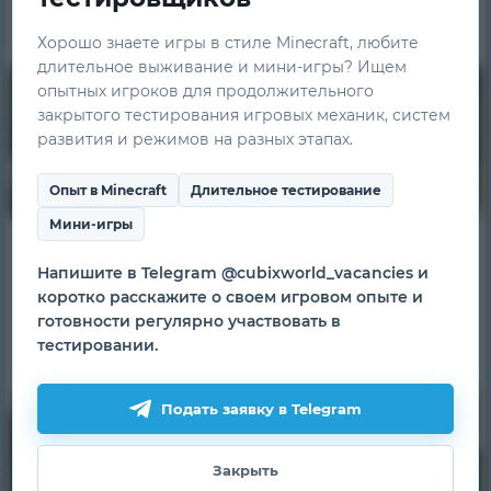
Описание сервера
Хорошо знаете игры в стиле Minecraft, любите
длительное выживание и мини-игры? Ищем
опытных игроков для продолжительного
закрытого тестирования игровых механик, систем
развития и режимов на разных этапах.
Опыт в Minecraft
Длительное тестирование
Мини-игры
MagicRPG-Mobile
Версия 1.7.10
Напишите в Telegram @cubixworld_vacancies и
коротко расскажите о своем игровом опыте и
Начать играть
готовности регулярно участвовать в
Описание сервера
тестировании.
Подать заявку в Telegram
Закрыть