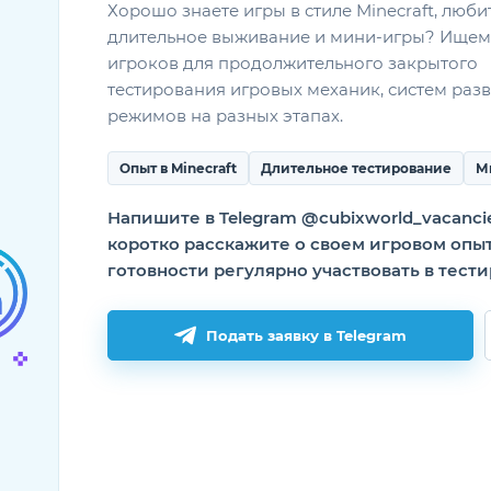
овыми сборками и серверами
Хорошо знаете игры в стиле Minecraft, люби
длительное выживание и мини-игры? Ищем
игроков для продолжительного закрытого
тестирования игровых механик, систем разв
режимов на разных этапах.
Опыт в Minecraft
Длительное тестирование
М
м количеством модов вместе с другими
аших серверах Minecraft - CubixWorld!
Напишите в Telegram @cubixworld_vacanci
унчер для игры на серверах с уникальными
коротко расскажите о своем игровом опы
и и тысячами игроков.
готовности регулярно участвовать в тест
ЧАТЬ ИГРУ!
Подать заявку в Telegram