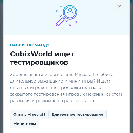
×
Скачать лаунчер
Моды
НАБОР В КОМАНДУ
Скины
CubixWorld ищет
тестировщиков
Плащи
Хорошо знаете игры в стиле Minecraft, любите
длительное выживание и мини-игры? Ищем
опытных игроков для продолжительного
Рейтинг игроков
закрытого тестирования игровых механик, систем
развития и режимов на разных этапах.
Банлист
Опыт в Minecraft
Длительное тестирование
Мини-игры
Вопрос-Ответ