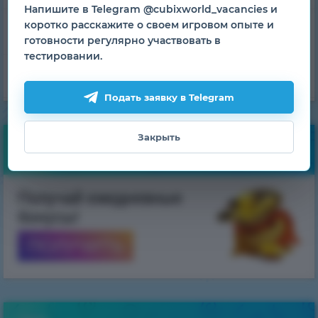
Напишите в Telegram @cubixworld_vacancies и
коротко расскажите о своем игровом опыте и
Техническая поддержка
готовности регулярно участвовать в
тестировании.
Команда проекта
Подать заявку в Telegram
Закрыть
Бесплатные бонусы
Получай ежедневные
бонусы!
ПОЛУЧИТЬ