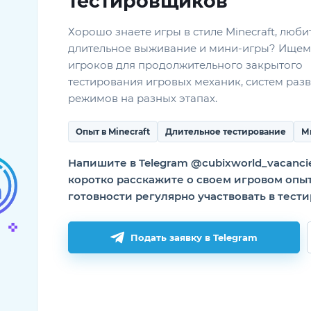
тестировщиков
Хорошо знаете игры в стиле Minecraft, люби
длительное выживание и мини-игры? Ищем
игроков для продолжительного закрытого
тестирования игровых механик, систем разв
режимов на разных этапах.
Опыт в Minecraft
Длительное тестирование
М
Напишите в Telegram @cubixworld_vacanci
коротко расскажите о своем игровом опы
готовности регулярно участвовать в тест
craft\mods
Подать заявку в Telegram