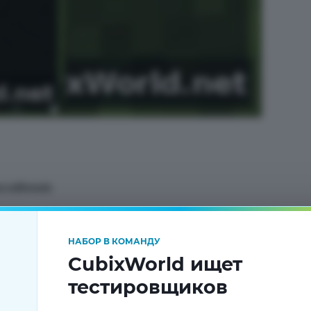
craft\mods
НАБОР В КОМАНДУ
CubixWorld ищет
тестировщиков
овыми сборками и серверами