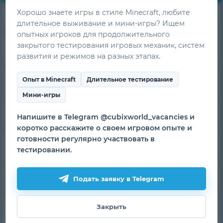
Хорошо знаете игры в стиле Minecraft, любите
Скачать лаунчер
длительное выживание и мини-игры? Ищем
опытных игроков для продолжительного
закрытого тестирования игровых механик, систем
Моды
развития и режимов на разных этапах.
Опыт в Minecraft
Длительное тестирование
Скины
Мини-игры
Плащи
Напишите в Telegram @cubixworld_vacancies и
коротко расскажите о своем игровом опыте и
готовности регулярно участвовать в
Рейтинг игроков
тестировании.
Банлист
Подать заявку в Telegram
Закрыть
Вопрос-Ответ