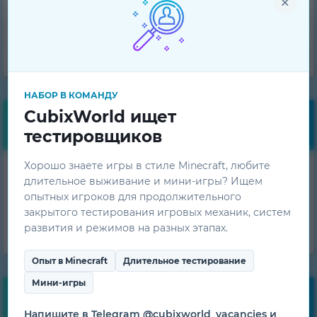
×
Техническая поддержка
Команда проекта
НАБОР В КОМАНДУ
CubixWorld ищет
Бесплатные бонусы
тестировщиков
Хорошо знаете игры в стиле Minecraft, любите
Получай ежедневные
длительное выживание и мини-игры? Ищем
бонусы!
опытных игроков для продолжительного
закрытого тестирования игровых механик, систем
ПОЛУЧИТЬ
развития и режимов на разных этапах.
Опыт в Minecraft
Длительное тестирование
Мини-игры
Мониторинг
Напишите в Telegram @cubixworld_vacancies и