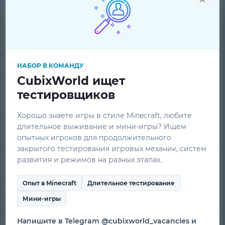
Моды
Скины
НАБОР В КОМАНДУ
CubixWorld ищет
тестировщиков
Плащи
Хорошо знаете игры в стиле Minecraft, любите
длительное выживание и мини-игры? Ищем
Рейтинг игроков
опытных игроков для продолжительного
закрытого тестирования игровых механик, систем
развития и режимов на разных этапах.
Банлист
Опыт в Minecraft
Длительное тестирование
Вопрос-Ответ
Мини-игры
Напишите в Telegram @cubixworld_vacancies и