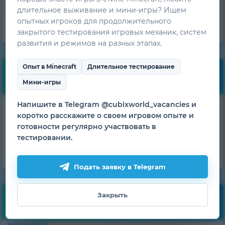
длительное выживание и мини-игры? Ищем
опытных игроков для продолжительного
Команда проекта
закрытого тестирования игровых механик, систем
развития и режимов на разных этапах.
Опыт в Minecraft
Длительное тестирование
Бесплатные бонусы
Мини-игры
Напишите в Telegram @cubixworld_vacancies и
Получай ежедневные
коротко расскажите о своем игровом опыте и
бонусы!
готовности регулярно участвовать в
тестировании.
ПОЛУЧИТЬ
Подать заявку в Telegram
Закрыть
Мониторинг