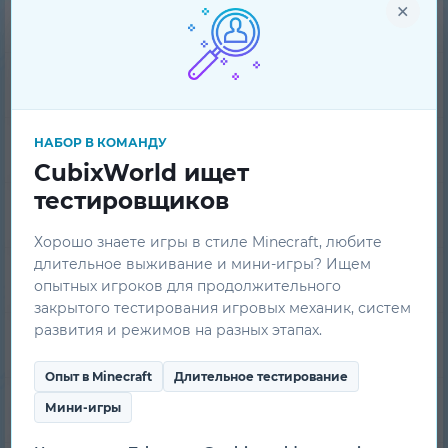
×
Скачать лаунчер
Моды
НАБОР В КОМАНДУ
Скины
CubixWorld ищет
тестировщиков
Плащи
Хорошо знаете игры в стиле Minecraft, любите
длительное выживание и мини-игры? Ищем
Рейтинг игроков
опытных игроков для продолжительного
закрытого тестирования игровых механик, систем
развития и режимов на разных этапах.
Банлист
Опыт в Minecraft
Длительное тестирование
Мини-игры
Вопрос-Ответ