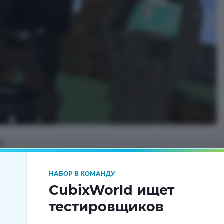
→
s
НАБОР В КОМАНДУ
craft\mods
CubixWorld ищет
тестировщиков