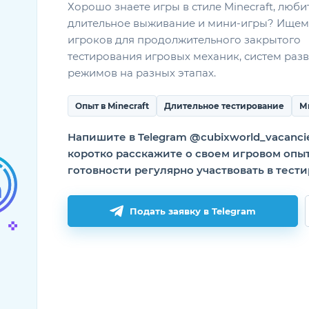
Хорошо знаете игры в стиле Minecraft, люби
длительное выживание и мини-игры? Ищем
игроков для продолжительного закрытого
тестирования игровых механик, систем разв
режимов на разных этапах.
Опыт в Minecraft
Длительное тестирование
М
Напишите в Telegram @cubixworld_vacanci
коротко расскажите о своем игровом опы
готовности регулярно участвовать в тест
Подать заявку в Telegram