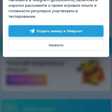
Техническая поддержка
коротко расскажите о своем игровом опыте и
готовности регулярно участвовать в
тестировании.
Команда проекта
Подать заявку в Telegram
Закрыть
Бесплатные бонусы
Получай ежедневные
бонусы!
ПОЛУЧИТЬ
Мониторинг