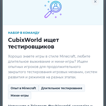
×
Скачать лаунчер
Моды
НАБОР В КОМАНДУ
Скины
CubixWorld ищет
тестировщиков
Плащи
Хорошо знаете игры в стиле Minecraft, любите
длительное выживание и мини-игры? Ищем
Рейтинг игроков
опытных игроков для продолжительного
закрытого тестирования игровых механик, систем
развития и режимов на разных этапах.
Банлист
Опыт в Minecraft
Длительное тестирование
Вопрос-Ответ
Мини-игры
Напишите в Telegram @cubixworld_vacancies и