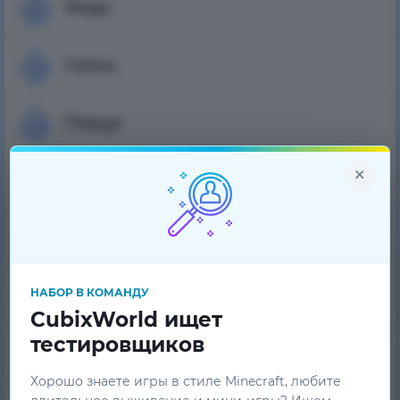
Моды
Скины
Плащи
×
Рейтинг игроков
Банлист
НАБОР В КОМАНДУ
Вопрос-Ответ
CubixWorld ищет
тестировщиков
Техническая поддержка
Хорошо знаете игры в стиле Minecraft, любите