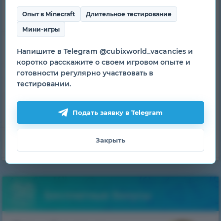
Опыт в Minecraft
Длительное тестирование
Рейтинг игроков
Мини-игры
Банлист
Напишите в Telegram @cubixworld_vacancies и
коротко расскажите о своем игровом опыте и
готовности регулярно участвовать в
Вопрос-Ответ
тестировании.
Техническая поддержка
Подать заявку в Telegram
Закрыть
Команда проекта
Бесплатные бонусы