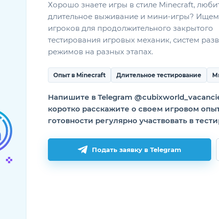
Хорошо знаете игры в стиле Minecraft, люби
длительное выживание и мини-игры? Ищем
-1.16.jar
игроков для продолжительного закрытого
тестирования игровых механик, систем разв
режимов на разных этапах.
.0_1.15.2.jar
Опыт в Minecraft
Длительное тестирование
М
Напишите в Telegram @cubixworld_vacanci
м количеством модов вместе с другими
коротко расскажите о своем игровом опы
аших серверах Minecraft - CubixWorld!
готовности регулярно участвовать в тест
унчер для игры на серверах с уникальными
и и тысячами игроков.
Подать заявку в Telegram
ЧАТЬ ИГРУ!