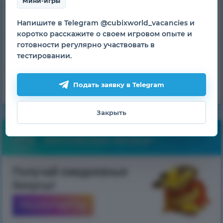
Мини-игры
Вопрос-Ответ
Напишите в Telegram @cubixworld_vacancies и
коротко расскажите о своем игровом опыте и
готовности регулярно участвовать в
Техническая поддержка
тестировании.
Команда проекта
Подать заявку в Telegram
Закрыть
Бесплатные бонусы
Получай ежедневные
бонусы!
ПОЛУЧИТЬ