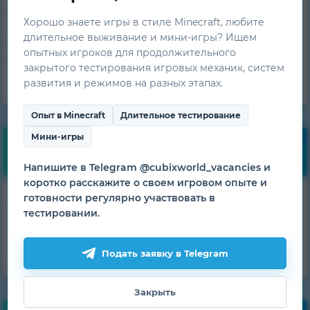
Хорошо знаете игры в стиле Minecraft, любите
длительное выживание и мини-игры? Ищем
Техническая поддержка
опытных игроков для продолжительного
закрытого тестирования игровых механик, систем
Команда проекта
развития и режимов на разных этапах.
Опыт в Minecraft
Длительное тестирование
Мини-игры
Бесплатные бонусы
Напишите в Telegram @cubixworld_vacancies и
коротко расскажите о своем игровом опыте и
Получай ежедневные
готовности регулярно участвовать в
тестировании.
бонусы!
ПОЛУЧИТЬ
Подать заявку в Telegram
Закрыть