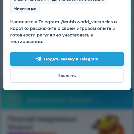
Мини-игры
Банлист
Напишите в Telegram @cubixworld_vacancies и
коротко расскажите о своем игровом опыте и
Вопрос-Ответ
готовности регулярно участвовать в
тестировании.
Техническая поддержка
Подать заявку в Telegram
Команда проекта
Закрыть
Бесплатные бонусы
Получай ежедневные
бонусы!