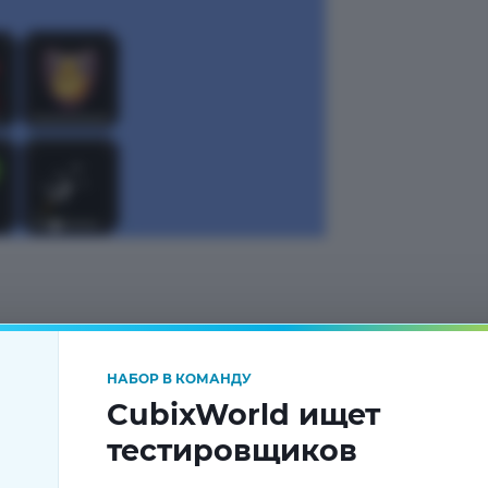
craft\mods
НАБОР В КОМАНДУ
CubixWorld ищет
тестировщиков