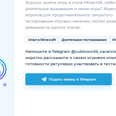
Хорошо знаете игры в стиле Minecraft, люби
овыми сборками и серверами
длительное выживание и мини-игры? Ищем
игроков для продолжительного закрытого
+1.17.jar
тестирования игровых механик, систем разв
режимов на разных этапах.
1.jar
Опыт в Minecraft
Длительное тестирование
М
Напишите в Telegram @cubixworld_vacanci
.1+1.19.jar
коротко расскажите о своем игровом опы
готовности регулярно участвовать в тест
Подать заявку в Telegram
м количеством модов вместе с другими
аших серверах Minecraft - CubixWorld!
унчер для игры на серверах с уникальными
и и тысячами игроков.
ЧАТЬ ИГРУ!