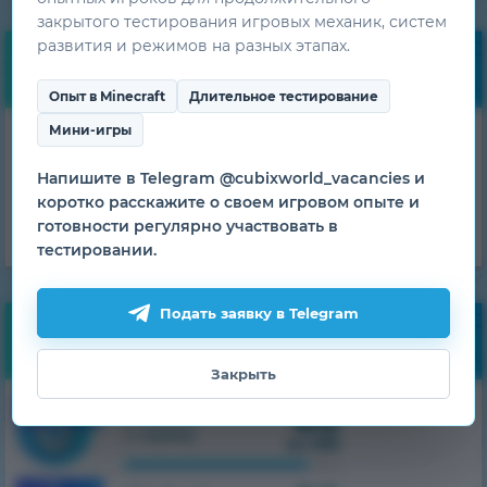
закрытого тестирования игровых механик, систем
развития и режимов на разных этапах.
Бесплатные бонусы
Опыт в Minecraft
Длительное тестирование
Мини-игры
Получай ежедневные
бонусы!
Напишите в Telegram @cubixworld_vacancies и
коротко расскажите о своем игровом опыте и
ПОЛУЧИТЬ
готовности регулярно участвовать в
тестировании.
Подать заявку в Telegram
Мониторинг
Закрыть
1.7.10
60
HiTech
1 сервер
из 500