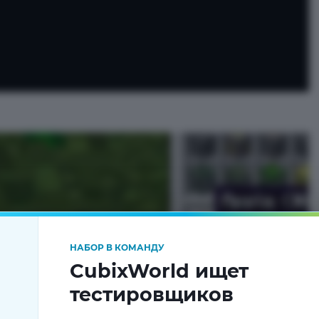
НАБОР В КОМАНДУ
CubixWorld ищет
тестировщиков
→