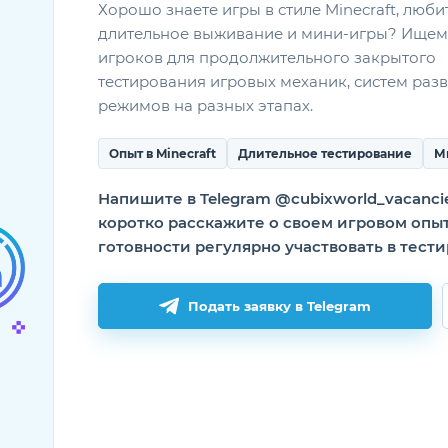
Хорошо знаете игры в стиле Minecraft, люби
длительное выживание и мини-игры? Ищем
игроков для продолжительного закрытого
тестирования игровых механик, систем разв
режимов на разных этапах.
Опыт в Minecraft
Длительное тестирование
М
Напишите в Telegram @cubixworld_vacanci
коротко расскажите о своем игровом опы
готовности регулярно участвовать в тест
craft\mods
Подать заявку в Telegram
овыми сборками и серверами