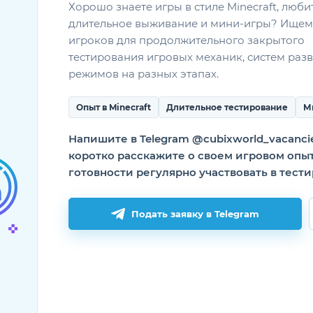
Хорошо знаете игры в стиле Minecraft, люби
длительное выживание и мини-игры? Ищем
игроков для продолжительного закрытого
тестирования игровых механик, систем разв
режимов на разных этапах.
Опыт в Minecraft
Длительное тестирование
М
Напишите в Telegram @cubixworld_vacanci
коротко расскажите о своем игровом опы
готовности регулярно участвовать в тест
bs
Подать заявку в Telegram
craft\mods