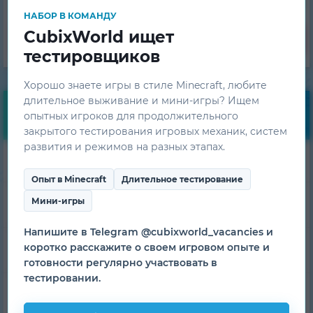
НАБОР В КОМАНДУ
CubixWorld ищет
Забыл пароль
тестировщиков
Хорошо знаете игры в стиле Minecraft, любите
длительное выживание и мини-игры? Ищем
Навигация
опытных игроков для продолжительного
закрытого тестирования игровых механик, систем
развития и режимов на разных этапах.
Скачать лаунчер
Опыт в Minecraft
Длительное тестирование
Мини-игры
Моды
Напишите в Telegram @cubixworld_vacancies и
коротко расскажите о своем игровом опыте и
Скины
готовности регулярно участвовать в
тестировании.
Плащи