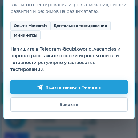
закрытого тестирования игровых механик, систем
развития и режимов на разных этапах.
Бесплатные бонусы
Опыт в Minecraft
Длительное тестирование
Мини-игры
Получай ежедневные
бонусы!
Напишите в Telegram @cubixworld_vacancies и
коротко расскажите о своем игровом опыте и
ПОЛУЧИТЬ
готовности регулярно участвовать в
тестировании.
Подать заявку в Telegram
Мониторинг
Закрыть
1.7.10
76
HiTech
1 сервер
из 500
1.7.10