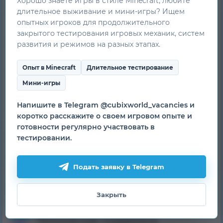
Хорошо знаете игры в стиле Minecraft, любите
длительное выживание и мини-игры? Ищем
опытных игроков для продолжительного
Моды
закрытого тестирования игровых механик, систем
развития и режимов на разных этапах.
Скины
Опыт в Minecraft
Длительное тестирование
Мини-игры
Плащи
Напишите в Telegram @cubixworld_vacancies и
коротко расскажите о своем игровом опыте и
Рейтинг игроков
готовности регулярно участвовать в
тестировании.
Банлист
Подать заявку в Telegram
Вопрос-Ответ
Закрыть
Техническая поддержка