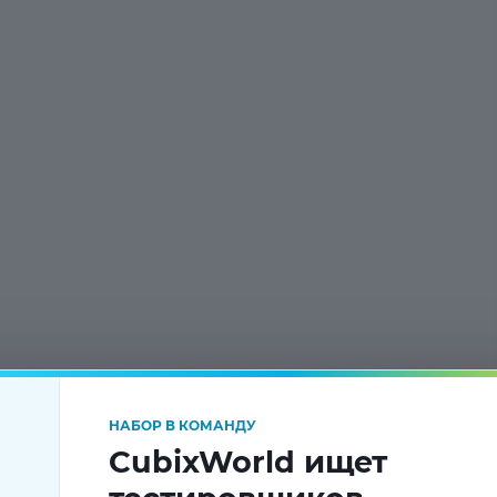
НАБОР В КОМАНДУ
CubixWorld ищет