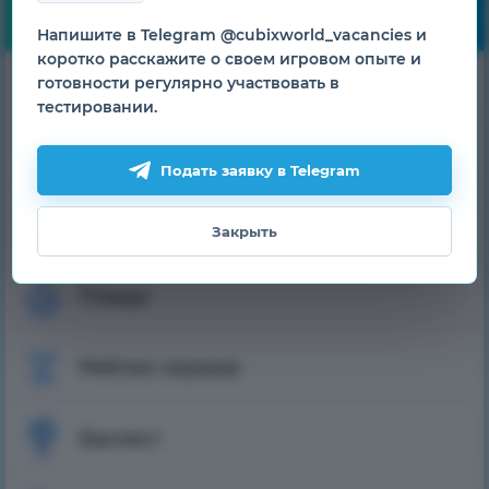
Навигация
Напишите в Telegram @cubixworld_vacancies и
коротко расскажите о своем игровом опыте и
Скачать лаунчер
готовности регулярно участвовать в
тестировании.
Моды
Подать заявку в Telegram
Скины
Закрыть
Плащи
Рейтинг игроков
Банлист