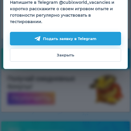
Напишите в Telegram @cubixworld_vacancies и
коротко расскажите о своем игровом опыте и
Техническая поддержка
готовности регулярно участвовать в
тестировании.
Команда проекта
Подать заявку в Telegram
Закрыть
Бесплатные бонусы
Получай ежедневные
бонусы!
ПОЛУЧИТЬ