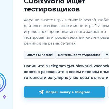
CubixWorld ищет
→
тестировщиков
Хорошо знаете игры в стиле Minecraft, люби
длительное выживание и мини-игры? Ищем
игроков для продолжительного закрытого
тестирования игровых механик, систем разв
режимов на разных этапах.
Опыт в Minecraft
Длительное тестирование
М
Напишите в Telegram @cubixworld_vacanci
коротко расскажите о своем игровом опы
готовности регулярно участвовать в тест
craft\mods
Подать заявку в Telegram