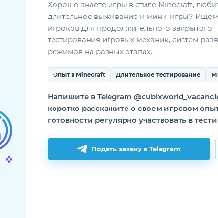
Хорошо знаете игры в стиле Minecraft, люби
длительное выживание и мини-игры? Ищем
игроков для продолжительного закрытого
тестирования игровых механик, систем разв
режимов на разных этапах.
Опыт в Minecraft
Длительное тестирование
М
Напишите в Telegram @cubixworld_vacanci
коротко расскажите о своем игровом опы
готовности регулярно участвовать в тест
craft\mods
Подать заявку в Telegram
овыми сборками и серверами