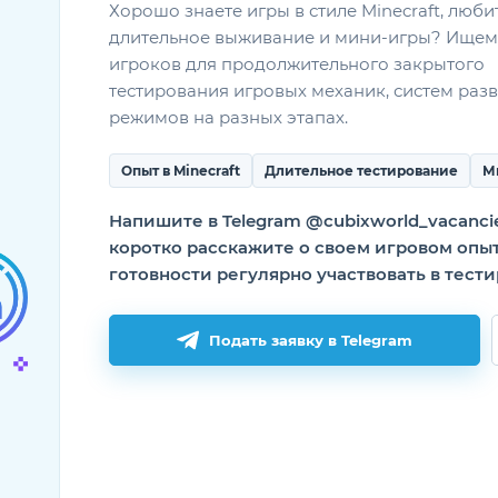
Хорошо знаете игры в стиле Minecraft, люби
длительное выживание и мини-игры? Ищем
игроков для продолжительного закрытого
→
тестирования игровых механик, систем разв
режимов на разных этапах.
Опыт в Minecraft
Длительное тестирование
М
Напишите в Telegram @cubixworld_vacanci
коротко расскажите о своем игровом опы
готовности регулярно участвовать в тест
Подать заявку в Telegram
craft\mods