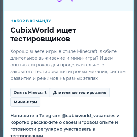
Скины
Плащи
НАБОР В КОМАНДУ
CubixWorld ищет
тестировщиков
Рейтинг игроков
Хорошо знаете игры в стиле Minecraft, любите
длительное выживание и мини-игры? Ищем
Банлист
опытных игроков для продолжительного
закрытого тестирования игровых механик, систем
развития и режимов на разных этапах.
Вопрос-Ответ
Опыт в Minecraft
Длительное тестирование
Техническая поддержка
Мини-игры
Напишите в Telegram @cubixworld_vacancies и
Команда проекта
коротко расскажите о своем игровом опыте и
готовности регулярно участвовать в
тестировании.