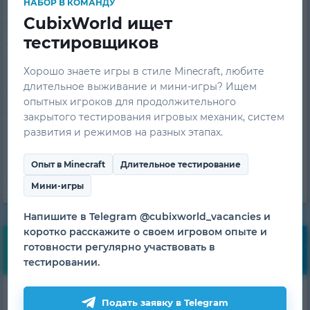
Рейтинг игроков
НАБОР В КОМАНДУ
CubixWorld ищет
тестировщиков
Банлист
Хорошо знаете игры в стиле Minecraft, любите
длительное выживание и мини-игры? Ищем
Вопрос-Ответ
опытных игроков для продолжительного
закрытого тестирования игровых механик, систем
развития и режимов на разных этапах.
Техническая поддержка
Опыт в Minecraft
Длительное тестирование
Команда проекта
Мини-игры
Напишите в Telegram @cubixworld_vacancies и
коротко расскажите о своем игровом опыте и
готовности регулярно участвовать в
Бесплатные бонусы
тестировании.
Получай ежедневные
Подать заявку в Telegram