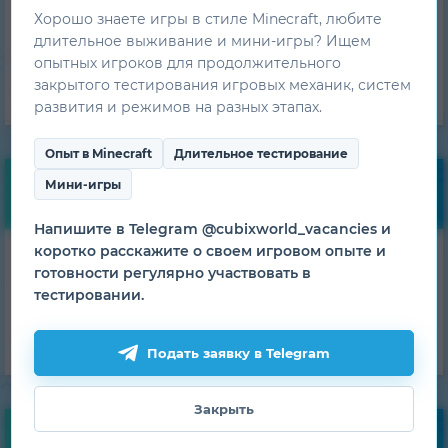
Хорошо знаете игры в стиле Minecraft, любите
Техническая поддержка
длительное выживание и мини-игры? Ищем
опытных игроков для продолжительного
закрытого тестирования игровых механик, систем
Команда проекта
развития и режимов на разных этапах.
Опыт в Minecraft
Длительное тестирование
Мини-игры
Бесплатные бонусы
Напишите в Telegram @cubixworld_vacancies и
коротко расскажите о своем игровом опыте и
Получай ежедневные
готовности регулярно участвовать в
бонусы!
тестировании.
ПОЛУЧИТЬ
Подать заявку в Telegram
Закрыть
Мониторинг