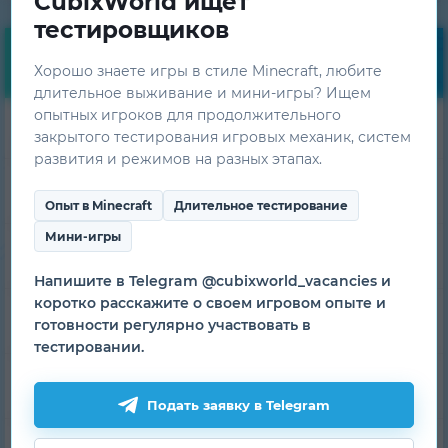
CubixWorld ищет
тестировщиков
Навигация
Хорошо знаете игры в стиле Minecraft, любите
длительное выживание и мини-игры? Ищем
опытных игроков для продолжительного
Скачать лаунчер
закрытого тестирования игровых механик, систем
развития и режимов на разных этапах.
Моды
Опыт в Minecraft
Длительное тестирование
Мини-игры
Скины
Напишите в Telegram @cubixworld_vacancies и
коротко расскажите о своем игровом опыте и
Плащи
готовности регулярно участвовать в
тестировании.
Рейтинг игроков
Подать заявку в Telegram