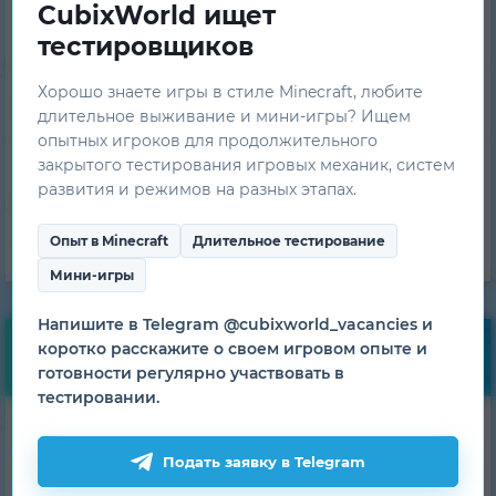
CubixWorld ищет
Банлист
тестировщиков
Хорошо знаете игры в стиле Minecraft, любите
Вопрос-Ответ
длительное выживание и мини-игры? Ищем
опытных игроков для продолжительного
закрытого тестирования игровых механик, систем
Техническая поддержка
развития и режимов на разных этапах.
Команда проекта
Опыт в Minecraft
Длительное тестирование
Мини-игры
Напишите в Telegram @cubixworld_vacancies и
коротко расскажите о своем игровом опыте и
Бесплатные бонусы
готовности регулярно участвовать в
тестировании.
Получай ежедневные
бонусы!
Подать заявку в Telegram