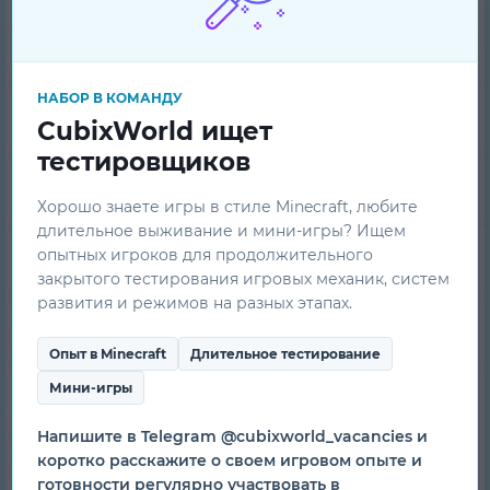
Скины
НАБОР В КОМАНДУ
Плащи
CubixWorld ищет
тестировщиков
Рейтинг игроков
Хорошо знаете игры в стиле Minecraft, любите
длительное выживание и мини-игры? Ищем
опытных игроков для продолжительного
Банлист
закрытого тестирования игровых механик, систем
развития и режимов на разных этапах.
Вопрос-Ответ
Опыт в Minecraft
Длительное тестирование
Мини-игры
Техническая поддержка
Напишите в Telegram @cubixworld_vacancies и
коротко расскажите о своем игровом опыте и
Команда проекта
готовности регулярно участвовать в