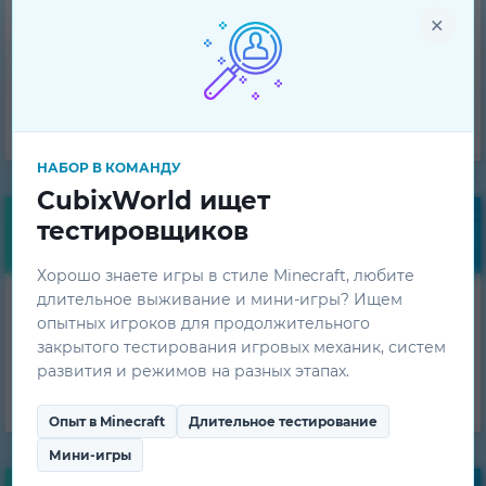
×
Техническая поддержка
Команда проекта
НАБОР В КОМАНДУ
CubixWorld ищет
тестировщиков
Бесплатные бонусы
Хорошо знаете игры в стиле Minecraft, любите
длительное выживание и мини-игры? Ищем
Получай ежедневные
опытных игроков для продолжительного
бонусы!
закрытого тестирования игровых механик, систем
развития и режимов на разных этапах.
ПОЛУЧИТЬ
Опыт в Minecraft
Длительное тестирование
Мини-игры