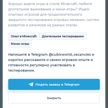
Скачать лаунчер
Хорошо знаете игры в стиле Minecraft, любите
длительное выживание и мини-игры? Ищем
опытных игроков для продолжительного
Моды
закрытого тестирования игровых механик, систем
развития и режимов на разных этапах.
Скины
Опыт в Minecraft
Длительное тестирование
Мини-игры
Плащи
Напишите в Telegram @cubixworld_vacancies и
коротко расскажите о своем игровом опыте и
готовности регулярно участвовать в
Рейтинг игроков
тестировании.
Банлист
Подать заявку в Telegram
Вопрос-Ответ
Закрыть