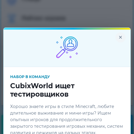
Рейтинг игроков
×
Банлист
Вопрос-Ответ
Техническая поддержка
НАБОР В КОМАНДУ
CubixWorld ищет
тестировщиков
Команда проекта
Хорошо знаете игры в стиле Minecraft, любите
длительное выживание и мини-игры? Ищем
опытных игроков для продолжительного
Бесплатные бонусы
закрытого тестирования игровых механик, систем
развития и режимов на разных этапах.